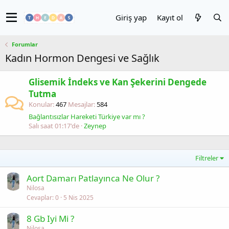
Giriş yap
Kayıt ol
Forumlar
Kadın Hormon Dengesi ve Sağlık
Glisemik İndeks ve Kan Şekerini Dengede
Tutma
Konular
467
Mesajlar
584
Bağlantısızlar Hareketi Türkiye var mı ?
Salı saat 01:17'de
Zeynep
Filtreler
Aort Damarı Patlayınca Ne Olur ?
Nilosa
Cevaplar
0
5 Nis 2025
8 Gb Iyi Mi ?
Nilosa