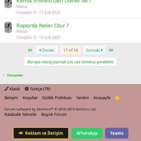
Kemik Erimesi Geri Döner Mi ?
Nilosa
Cevaplar
0
17 Şub 2025
Raporda Neler Olur ?
Nilosa
Cevaplar
0
16 Şub 2025
First
Last
Önceki
17 of 18
Sonraki
Buraya mesaj yazmak için üye olmanız gereklidir.
Forumlar
Klasik
Türkçe (TR)
İletişim
Koşullar
Gizlilik Politikası
Yardım
Anasayfa
R
S
S
Forum software by XenForo™
© 2010-2019 XenForo Ltd.
Kalabalık Yalnızlık
Büyük Forum
📢
Reklam ve İletişim
WhatsApp
Teams