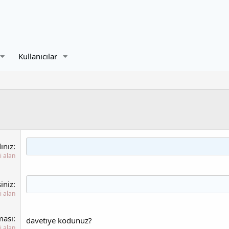
Kullanıcılar
ınız
i alan
iniz
i alan
ması
davetıye kodunuz?
i alan