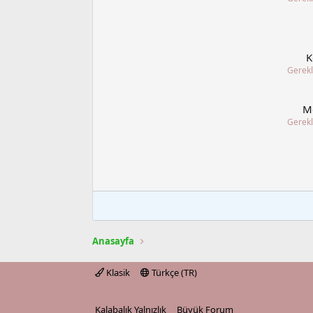
K
Gerekl
M
Gerekl
Anasayfa
Klasik
Türkçe (TR)
Kalabalık Yalnızlık
Büyük Forum