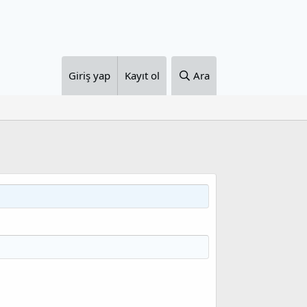
Giriş yap
Kayıt ol
Ara