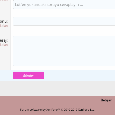
onu
i alan
esaj
i alan
Gönder
İletişim
Forum software by XenForo™
© 2010-2019 XenForo Ltd.