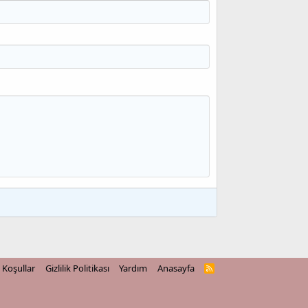
Koşullar
Gizlilik Politikası
Yardım
Anasayfa
R
S
S