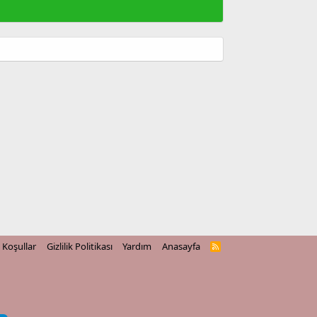
Koşullar
Gizlilik Politikası
Yardım
Anasayfa
R
S
S