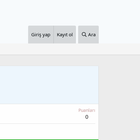
Giriş yap
Kayıt ol
Ara
Puanları
0