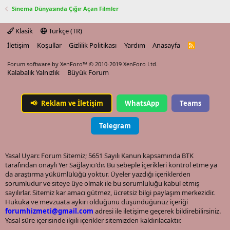
Sinema Dünyasında Çığır Açan Filmler
Klasik
Türkçe (TR)
İletişim
Koşullar
Gizlilik Politikası
Yardım
Anasayfa
R
S
S
Forum software by XenForo™
© 2010-2019 XenForo Ltd.
Kalabalık Yalnızlık
Büyük Forum
📢
Reklam ve İletişim
WhatsApp
Teams
Telegram
Yasal Uyarı: Forum Sitemiz; 5651 Sayılı Kanun kapsamında BTK
tarafından onaylı Yer Sağlayıcı'dır. Bu sebeple içerikleri kontrol etme ya
da araştırma yükümlülüğü yoktur. Üyeler yazdığı içeriklerden
sorumludur ve siteye üye olmak ile bu sorumluluğu kabul etmiş
sayılırlar. Sitemiz kar amacı gütmez, ücretsiz bilgi paylaşım merkezidir.
Hukuka ve mevzuata aykırı olduğunu düşündüğünüz içeriği
forumhizmeti@gmail.com
adresi ile iletişime geçerek bildirebilirsiniz.
Yasal süre içerisinde ilgili içerikler sitemizden kaldırılacaktır.