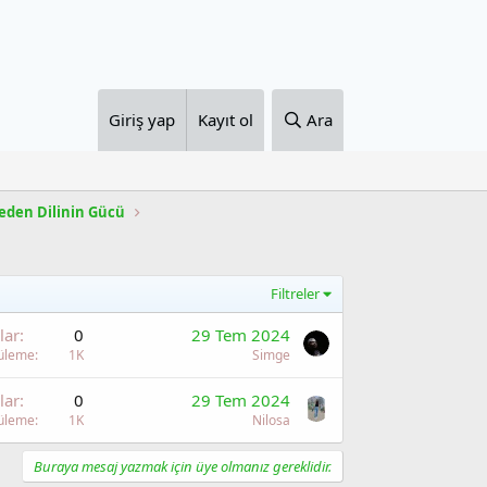
Giriş yap
Kayıt ol
Ara
eden Dilinin Gücü
Filtreler
lar
0
29 Tem 2024
üleme
1K
Simge
lar
0
29 Tem 2024
üleme
1K
Nilosa
Buraya mesaj yazmak için üye olmanız gereklidir.