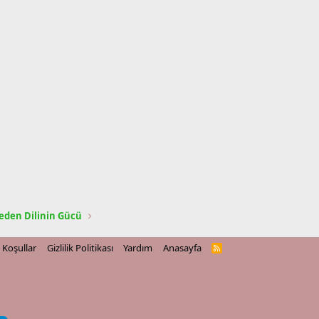
eden Dilinin Gücü
Koşullar
Gizlilik Politikası
Yardım
Anasayfa
R
S
S