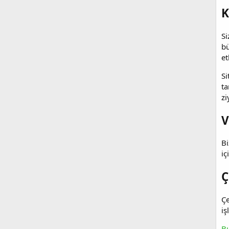
K
Si
bü
et
Si
ta
zi
V
Bi
iç
Ç
Çe
iş
Bu