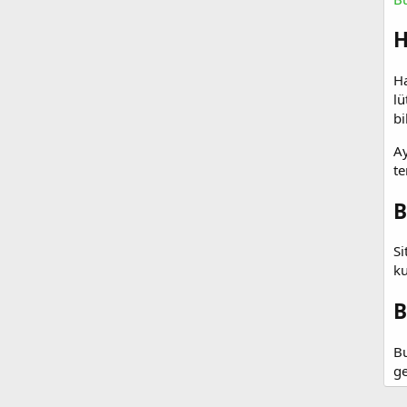
H
Ha
lü
bi
Ay
te
B
Si
ku
B
Bu
ge