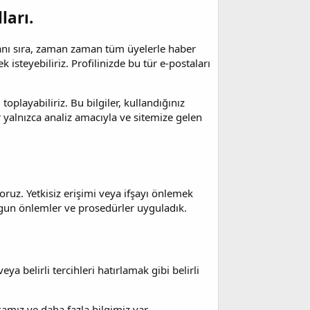
ları.
n yanı sıra, zaman zaman tüm üyelerle haber
 isteyebiliriz. Profilinizde bu tür e-postaları
 toplayabiliriz. Bu bilgiler, kullandığınız
er yalnızca analiz amacıyla ve sitemize gelen
oruz. Yetkisiz erişimi veya ifşayı önlemek
uygun önlemler ve prosedürler uyguladık.
ya belirli tercihleri hatırlamak gibi belirli
ikamız ve daha fazla bilgimiz var.