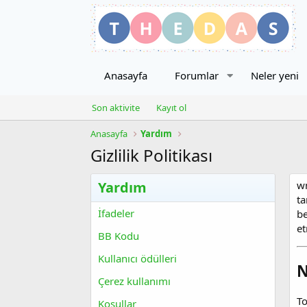
Anasayfa
Forumlar
Neler yeni
Son aktivite
Kayıt ol
Anasayfa
Yardım
Gizlilik Politikası
Yardım
wm
ta
İfadeler
be
et
BB Kodu
Kullanıcı ödülleri
N
Çerez kullanımı
To
Koşullar