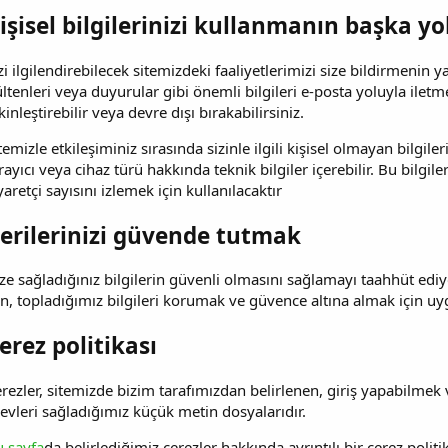
işisel bilgilerinizi kullanmanın başka yol
zi ilgilendirebilecek sitemizdeki faaliyetlerimizi size bildirmeni
ltenleri veya duyurular gibi önemli bilgileri e-posta yoluyla iletmek
kinleştirebilir veya devre dışı bırakabilirsiniz.
temizle etkileşiminiz sırasında sizinle ilgili kişisel olmayan bilgileri
rayıcı veya cihaz türü hakkında teknik bilgiler içerebilir. Bu bilgil
yaretçi sayısını izlemek için kullanılacaktır
erilerinizi güvende tutmak
ze sağladığınız bilgilerin güvenli olmasını sağlamayı taahhüt ediy
in, topladığımız bilgileri korumak ve güvence altına almak için 
erez politikası
rezler, sitemizde bizim tarafımızdan belirlenen, giriş yapabilmek ve
levleri sağladığımız küçük metin dosyalarıdır.
 sayfa
da belirlediğimiz çerezler hakkında ayrıntılı bir çerez polit