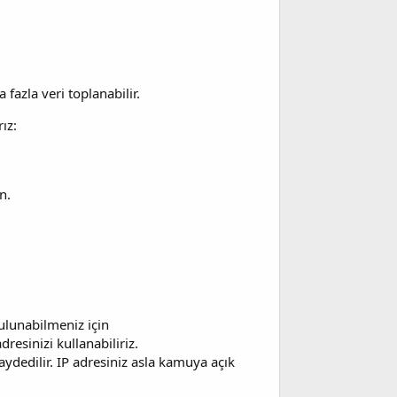
fazla veri toplanabilir.
ız:
n.
bulunabilmeniz için
resinizi kullanabiliriz.
kaydedilir. IP adresiniz asla kamuya açık