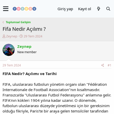
Giriş yap
Kayıt ol
Toplumsal Gelişim
Fifa Nedir Açılımı ?
K
B
Zeynep
29 Tem 2024
o
a
n
ş
Zeynep
u
l
New member
y
a
u
n
b
g
29 Tem 2024
#1
a
ı
ş
ç
FIFA Nedir? Açılımı ve Tarihi
l
t
a
a
FIFA, uluslararası futbolun yönetim organı olan "Fédération
t
r
Internationale de Football Association"nın kısaltmasıdır.
a
i
Fransızca'da "Uluslararası Futbol Federasyonu" anlamına gelir.
n
h
FIFA'nın kökleri 1904 yılına kadar uzanır. O dönemde,
i
futbolun uluslararası düzeyde yönetilmesi için bir gereksinim
olduğu fikriyle, Paris'te bir araya gelen temsilciler tarafından