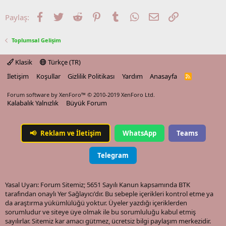
Facebook
Twitter
Reddit
Pinterest
Tumblr
WhatsApp
E-posta
Link
Paylaş:
Toplumsal Gelişim
Klasik
Türkçe (TR)
İletişim
Koşullar
Gizlilik Politikası
Yardım
Anasayfa
R
S
S
Forum software by XenForo™
© 2010-2019 XenForo Ltd.
Kalabalık Yalnızlık
Büyük Forum
📢
Reklam ve İletişim
WhatsApp
Teams
Telegram
Yasal Uyarı: Forum Sitemiz; 5651 Sayılı Kanun kapsamında BTK
tarafından onaylı Yer Sağlayıcı'dır. Bu sebeple içerikleri kontrol etme ya
da araştırma yükümlülüğü yoktur. Üyeler yazdığı içeriklerden
sorumludur ve siteye üye olmak ile bu sorumluluğu kabul etmiş
sayılırlar. Sitemiz kar amacı gütmez, ücretsiz bilgi paylaşım merkezidir.