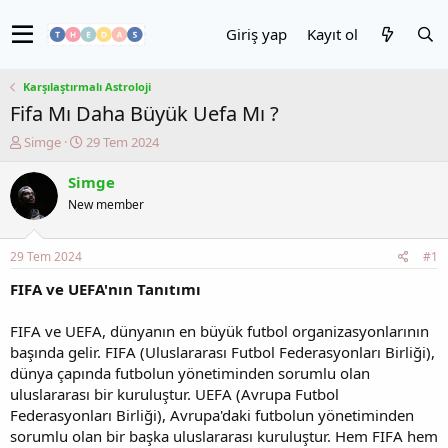
Giriş yap
Kayıt ol
Karşılaştırmalı Astroloji
Fifa Mı Daha Büyük Uefa Mı ?
K
B
Simge
29 Tem 2024
o
a
n
ş
Simge
u
l
New member
y
a
u
n
b
g
29 Tem 2024
#1
a
ı
ş
ç
FIFA ve UEFA'nın Tanıtımı
l
t
a
a
FIFA ve UEFA, dünyanın en büyük futbol organizasyonlarının
t
r
başında gelir. FIFA (Uluslararası Futbol Federasyonları Birliği),
a
i
dünya çapında futbolun yönetiminden sorumlu olan
n
h
uluslararası bir kuruluştur. UEFA (Avrupa Futbol
i
Federasyonları Birliği), Avrupa'daki futbolun yönetiminden
sorumlu olan bir başka uluslararası kuruluştur. Hem FIFA hem