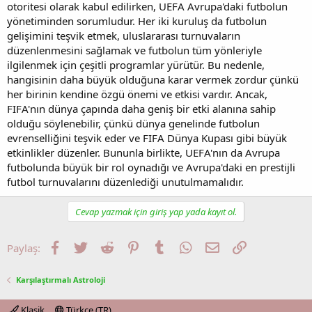
otoritesi olarak kabul edilirken, UEFA Avrupa'daki futbolun
yönetiminden sorumludur. Her iki kuruluş da futbolun
gelişimini teşvik etmek, uluslararası turnuvaların
düzenlenmesini sağlamak ve futbolun tüm yönleriyle
ilgilenmek için çeşitli programlar yürütür. Bu nedenle,
hangisinin daha büyük olduğuna karar vermek zordur çünkü
her birinin kendine özgü önemi ve etkisi vardır. Ancak,
FIFA'nın dünya çapında daha geniş bir etki alanına sahip
olduğu söylenebilir, çünkü dünya genelinde futbolun
evrenselliğini teşvik eder ve FIFA Dünya Kupası gibi büyük
etkinlikler düzenler. Bununla birlikte, UEFA'nın da Avrupa
futbolunda büyük bir rol oynadığı ve Avrupa'daki en prestijli
futbol turnuvalarını düzenlediği unutulmamalıdır.
Cevap yazmak için giriş yap yada kayıt ol.
Facebook
Twitter
Reddit
Pinterest
Tumblr
WhatsApp
E-posta
Link
Paylaş:
Karşılaştırmalı Astroloji
Klasik
Türkçe (TR)