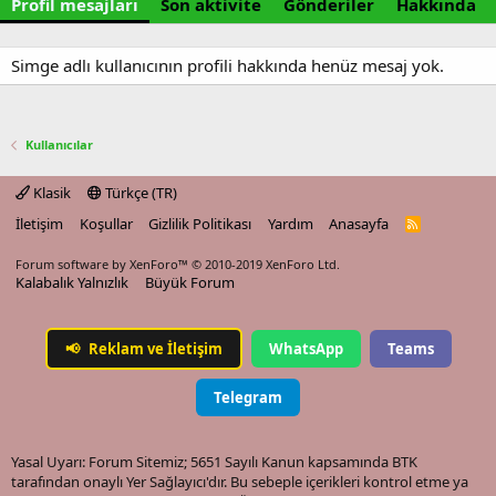
Profil mesajları
Son aktivite
Gönderiler
Hakkında
Simge adlı kullanıcının profili hakkında henüz mesaj yok.
Kullanıcılar
Klasik
Türkçe (TR)
İletişim
Koşullar
Gizlilik Politikası
Yardım
Anasayfa
R
S
S
Forum software by XenForo™
© 2010-2019 XenForo Ltd.
Kalabalık Yalnızlık
Büyük Forum
📢
Reklam ve İletişim
WhatsApp
Teams
Telegram
Yasal Uyarı: Forum Sitemiz; 5651 Sayılı Kanun kapsamında BTK
tarafından onaylı Yer Sağlayıcı'dır. Bu sebeple içerikleri kontrol etme ya