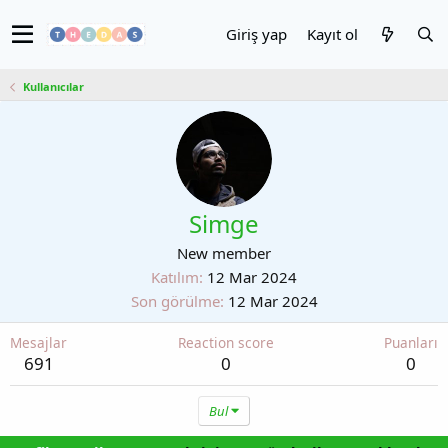
Giriş yap
Kayıt ol
Kullanıcılar
Simge
New member
Katılım
12 Mar 2024
Son görülme
12 Mar 2024
Mesajlar
Reaction score
Puanları
691
0
0
Bul