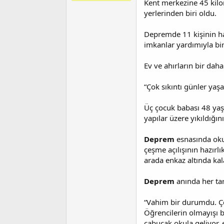
Kent merkezine 45 kilo
t
r
a
i
yerlerinden biri oldu.
n
h
i
Depremde 11 kişinin hay
imkanlar yardımıyla bi
Ev ve ahırların bir dah
“Çok sıkıntı günler yaşa
Üç çocuk babası 48 yaşı
yapılar üzere yıkıldığın
Deprem
esnasında okul
çeşme açılışının hazırlı
arada enkaz altında kal
Deprem
anında her tar
“Vahim bir durumdu. Çok
Öğrencilerin olmayışı b
çabucak okula geliyor,