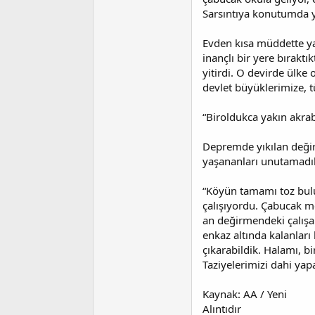
Sarsıntıya konutumda y
Evden kısa müddette yaş
inançlı bir yere bırakt
yitirdi. O devirde ülke 
devlet büyüklerimize, 
“Biroldukca yakın akra
Depremde yıkılan değir
yaşananları unutamadıkl
“Köyün tamamı toz bulut
çalışıyordu. Çabucak m
an değirmendeki çalışan
enkaz altında kalanları
çıkarabildik. Halamı, b
Taziyelerimizi dahi yap
Kaynak: AA / Yeni
Alıntıdır