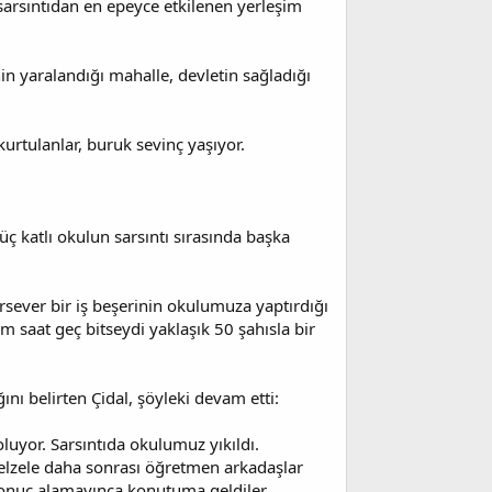
arsıntıdan en epeyce etkilenen yerleşim
in yaralandığı mahalle, devletin sağladığı
urtulanlar, buruk sevinç yaşıyor.
ç katlı okulun sarsıntı sırasında başka
ırsever bir iş beşerinin okulumuza yaptırdığı
rım saat geç bitseydi yaklaşık 50 şahısla bir
nı belirten Çidal, şöyleki devam etti:
luyor. Sarsıntıda okulumuz yıkıldı.
Zelzele daha sonrası öğretmen arkadaşlar
 sonuç alamayınca konutuma geldiler.