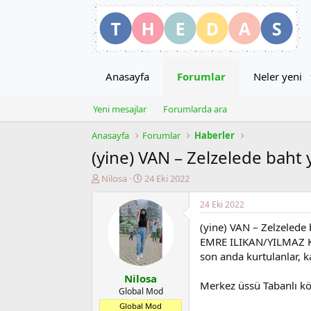
Anasayfa
Forumlar
Neler yeni
Yeni mesajlar
Forumlarda ara
Anasayfa
Forumlar
Haberler
(yine) VAN – Zelzelede baht 
K
B
Nilosa
24 Eki 2022
o
a
n
ş
24 Eki 2022
u
l
(yine) VAN – Zelzelede 
y
a
u
n
EMRE ILIKAN/YILMAZ KA
b
g
son anda kurtulanlar, ka
a
ı
Nilosa
ş
ç
Merkez üssü Tabanlı köy
l
t
Global Mod
a
a
Global Mod