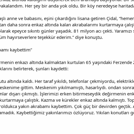
akalandım. Her şey bir anda yok oldu. Bir köy neredeyse haritadan
lı anne ve babasını, eşini çıkardığını lisana getiren Çidal, “hem
ıktan daha sonra enkaz altında kalan akrabalarımı kurtarmaya çalı
olarak epeyce sıkıntı günler yaşadık. 81 milyon acı çekti. Yaramızı
tüm hayırseverlere teşekkür ederim.” diye konuştu.
bamı kaybettim”
menin enkazı altında kalmaktan kurtulan 65 yaşındaki Ferzende Z
arını belirterek, şunları kaydetti:
u altında kaldı. Her taraf yıkıldı, telefonlar çekmiyordu, elektrik
eskenime gittim. Meskenim yıkılmamıştı, hasarlıydı. ondan sonr
lar dışarı çıkmıştı. İşlerimizi erken bitirmeseydik değirmenin enk
 kurtarmaya çalıştık. Kazma ve kürekler enkaz altında kalmıştı. Top
iroldukca yakın akrabamı kaybettim. Çok güç bir devirden geçtik.
amadık. Kaybettiğimiz yakınlarımızı özlüyoruz. Yıkılan konutları 