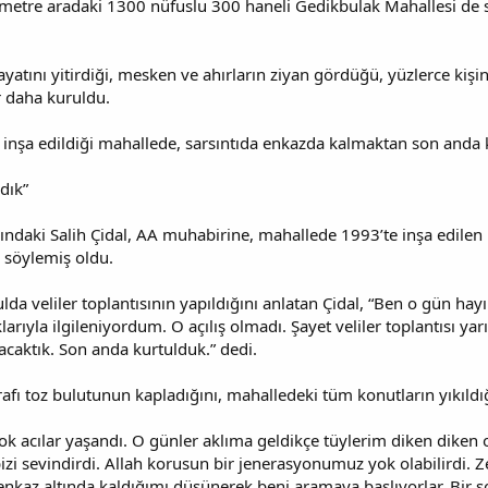
metre aradaki 1300 nüfuslu 300 haneli Gedikbulak Mahallesi de s
atını yitirdiği, mesken ve ahırların ziyan gördüğü, yüzlerce kişin
r daha kuruldu.
a inşa edildiği mahallede, sarsıntıda enkazda kalmaktan son anda k
dık”
ndaki Salih Çidal, AA muhabirine, mahallede 1993’te inşa edilen ü
ı söylemiş oldu.
da veliler toplantısının yapıldığını anlatan Çidal, “Ben o gün hay
klarıyla ilgileniyordum. O açılış olmadı. Şayet veliler toplantısı ya
acaktık. Son anda kurtulduk.” dedi.
afı toz bulutunun kapladığını, mahalledeki tüm konutların yıkıldığı
 acılar yaşandı. O günler aklıma geldikçe tüylerim diken diken o
izi sevindirdi. Allah korusun bir jenerasyonumuz yok olabilirdi. 
 enkaz altında kaldığımı düşünerek beni aramaya başlıyorlar. Bir