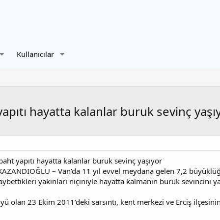
Kullanıcılar
yapıtı hayatta kalanlar buruk sevinç yaşı
baht yapıtı hayatta kalanlar buruk sevinç yaşıyor
ZANDIOĞLU – Van’da 11 yıl evvel meydana gelen 7,2 büyüklüğü
ybettikleri yakınları niçiniyle hayatta kalmanın buruk sevincini ya
ü olan 23 Ekim 2011’deki sarsıntı, kent merkezi ve Erciş ilçesinin