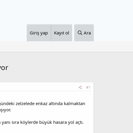
Giriş yap
Kayıt ol
Ara
yor
#1
ndeki zelzelede enkaz altında kalmaktan
şıyor.
 yanı sıra köylerde büyük hasara yol açtı.