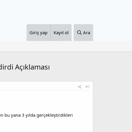
Giriş yap
Kayıt ol
Ara
dirdi Açıklaması
#1
 bu yana 3 yılda gerçekleştirdikleri