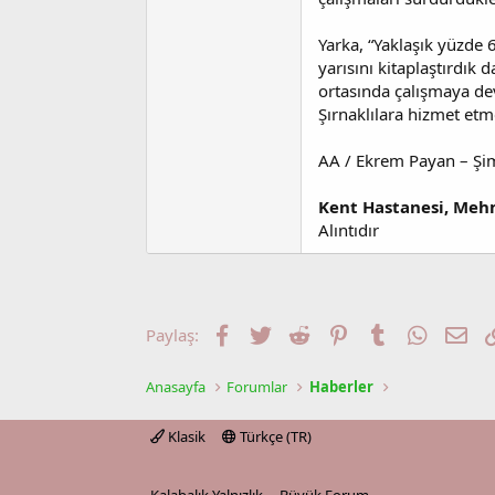
Yarka, “Yaklaşık yüzde 
yarısını kitaplaştırdık 
ortasında çalışmaya d
Şırnaklılara hizmet etme
AA / Ekrem Payan – Şi
Kent Hastanesi, Mehm
Alıntıdır
Facebook
Twitter
Reddit
Pinterest
Tumblr
WhatsA
E-p
Paylaş:
Anasayfa
Forumlar
Haberler
Klasik
Türkçe (TR)