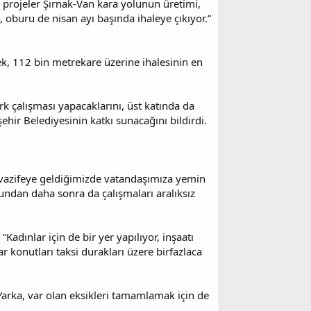
k projeler Şırnak-Van kara yolunun üretimi,
, oburu de nisan ayı başında ihaleye çıkıyor.”
ek, 112 bin metrekare üzerine ihalesinin en
k çalışması yapacaklarını, üst katında da
hir Belediyesinin katkı sunacağını bildirdi.
iz. vazifeye geldiğimizde vatandaşımıza yemin
bundan daha sonra da çalışmaları aralıksız
adınlar için de bir yer yapılıyor, inşaatı
r konutları taksi durakları üzere birfazlaca
Yarka, var olan eksikleri tamamlamak için de