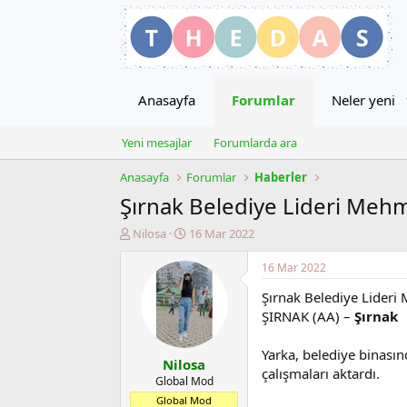
Anasayfa
Forumlar
Neler yeni
Yeni mesajlar
Forumlarda ara
Anasayfa
Forumlar
Haberler
Şırnak Belediye Lideri Mehme
K
B
Nilosa
16 Mar 2022
o
a
n
ş
16 Mar 2022
u
l
Şırnak Belediye Lideri 
y
a
u
n
ŞIRNAK (AA) –
Şırnak
b
g
a
ı
Yarka, belediye binası
Nilosa
ş
ç
çalışmaları aktardı.
l
t
Global Mod
a
a
Global Mod