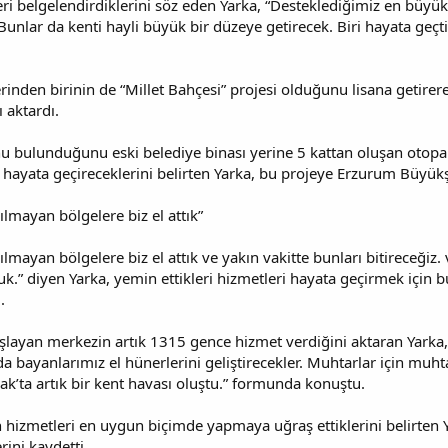
eri belgelendirdiklerini söz eden Yarka, “Desteklediğimiz en büyü
Bunlar da kenti hayli büyük bir düzeye getirecek. Biri hayata geçti
rinden birinin de “Millet Bahçesi” projesi olduğunu lisana getirer
ı aktardı.
u bulunduğunu eski belediye binası yerine 5 kattan oluşan otopar
hayata geçireceklerini belirten Yarka, bu projeye Erzurum Büyükşe
kılmayan bölgelere biz el attık”
akılmayan bölgelere biz el attık ve yakın vakitte bunları bitireceğ
tuk.” diyen Yarka, yemin ettikleri hizmetleri hayata geçirmek için 
.
şlayan merkezin artık 1315 gence hizmet verdiğini aktaran Yarka, “K
 bayanlarımız el hünerlerini geliştirecekler. Muhtarlar için muhta
nak’ta artık bir kent havası oluştu.” formunda konuştu.
 hizmetleri en uygun biçimde yapmaya uğraş ettiklerini belirten 
rini kaydetti.