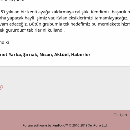
65’i yıkılan bir kenti ayağa kaldırmaya çalıştık. Kendimizi başarıl
daha yapacak hayli işimiz var. Kalan eksiklerimizi tamamlayacağız. D
evam edeceğiz. Bütün grubumla tek hedefimiz bu memlekete hizme
k gururdur.” tabirlerini kullandı.
mdiki
et Yarka, Şırnak, Nisan, Aktüel, Haberler
pp
osta
Link
İletişim
Forum software by XenForo™
© 2010-2019 XenForo Ltd.