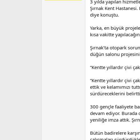
3 yılda yapılan hizmetl
t
r
a
i
Şırnak Kent Hastanesi. 
n
h
diye konuştu.
i
Yarka, en büyük projele
kısa vakitte yapılacağın
Şırnak’ta otopark sorun
düğün salonu projesini 
“Kentte yıllardır çivi ça
“Kentte yıllardır çivi ç
ettik ve kelamımızı tut
sürdüreceklerini belirtti
300 gençle faaliyete ba
devam ediyor. Burada da
yeniliğe imza attık. Şır
Bütün badirelere karşın
çalışmaları sürdürdükle