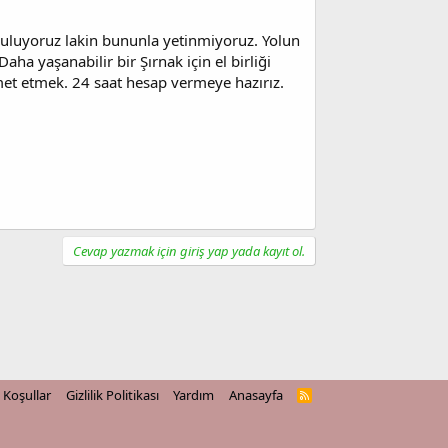
ı buluyoruz lakin bununla yetinmiyoruz. Yolun
aha yaşanabilir bir Şırnak için el birliği
t etmek. 24 saat hesap vermeye hazırız.
Cevap yazmak için giriş yap yada kayıt ol.
Koşullar
Gizlilik Politikası
Yardım
Anasayfa
R
S
S