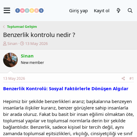
Giriş yap
Kayıt ol
Toplumsal Gelişim
Benzerlik kontrolu nedir ?
K
B
Sinan
13 May 2026
o
a
n
ş
Sinan
u
l
New member
y
a
u
n
b
g
13 May 2026
#1
a
ı
ş
ç
Benzerlik Kontrolü: Sosyal Faktörlerle Dönüşen Algılar
l
t
a
a
Hepimiz bir şekilde benzerlikleri ararız; başkalarına benzeyen
t
r
insanlarla ilişkiler kurarız, benzer görüşlere sahip insanlarla
a
i
bir arada oluruz. Fakat bu basit bir insan eğilimi olmaktan öte,
n
h
toplumsal yapılar ve toplumsal normlarla derin bir şekilde
i
bağlantılıdır. Benzerlik, sadece kişisel bir tercih değil, aynı
zamanda toplumsal eşitsizlikleri, ırkçılığı, cinsiyetçiliği ve sınıf