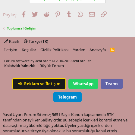
Facebook
Twitter
Reddit
Pinterest
Tumblr
WhatsApp
E-posta
Link
Paylaş:
Toplumsal Gelişim
Klasik
Türkçe (TR)
İletişim
Koşullar
Gizlilik Politikası
Yardım
Anasayfa
R
S
S
Forum software by XenForo™
© 2010-2019 XenForo Ltd.
Kalabalık Yalnızlık
Büyük Forum
📢
Reklam ve İletişim
WhatsApp
Teams
Telegram
Yasal Uyarı: Forum Sitemiz; 5651 Sayılı Kanun kapsamında BTK
tarafından onaylı Yer Sağlayıcı'dır. Bu sebeple içerikleri kontrol etme ya
da araştırma yükümlülüğü yoktur. Üyeler yazdığı içeriklerden
sorumludur ve siteye üye olmak ile bu sorumluluğu kabul etmiş