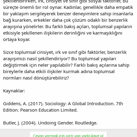
şekillendirirken, ırk, cinsiyet ve sınıf gibi sosyal faktörler, bu
süreçte önemli bir rol oynar. Kadınlar, genellikle daha empatik
bir yaklaşım sergileyerek benzer deneyimlere sahip insanlarla
bağ kurarken, erkekler daha çok çözüm odaklı bir benzerlik
arayışına yönelirler. Bu farklı bakış açıları, toplumsal yapıların
etkisiyle şekillenen ilişkilerin derinliğini ve karmaşıklığını
ortaya koyar.
Sizce toplumsal cinsiyet, ırk ve sınıf gibi faktörler, benzerlik
arayışımızı nasıl şekillendiriyor? Bu toplumsal yapıları
değiştirmek için neler yapılabilir? Farklı bakış açılarına sahip
bireylerle daha etkili ilişkiler kurmak adına toplumsal
normları nasıl dönüştürebiliriz?
Kaynaklar:
Giddens, A. (2017). Sociology: A Global Introduction. 7th
Edition. Pearson Education Limited.
Butler, J. (2004). Undoing Gender. Routledge.
Cevap yazmak için giriş yap yada kayıt ol.