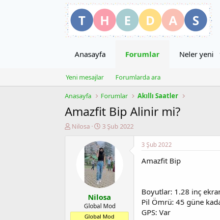
Anasayfa
Forumlar
Neler yeni
Yeni mesajlar
Forumlarda ara
Anasayfa
Forumlar
Akıllı Saatler
Amazfit Bip Alinir mi?
K
B
Nilosa
3 Şub 2022
o
a
n
ş
3 Şub 2022
u
l
Amazfit Bip
y
a
u
n
b
g
a
ı
Boyutlar: 1.28 inç ekra
Nilosa
ş
ç
Pil Ömrü: 45 güne kad
l
t
Global Mod
GPS: Var
a
a
Global Mod