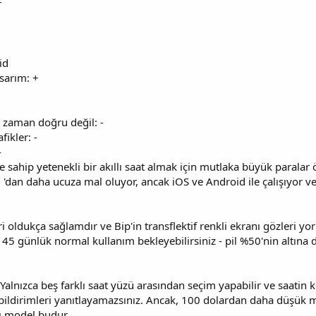
r
id
sarım: +
r zaman doğru değil: -
ikler: -
-
ne sahip yetenekli bir akıllı saat almak için mutlaka büyük parala
$ 'dan daha ucuza mal oluyor, ancak iOS ve Android ile çalışıyor ve 
eri oldukça sağlamdır ve Bip'in transflektif renkli ekranı gözleri 
45 günlük normal kullanım bekleyebilirsiniz - pil %50'nin altına
r: Yalnızca beş farklı saat yüzü arasından seçim yapabilir ve saatin
bildirimleri yanıtlayamazsınız. Ancak, 100 dolardan daha düşük mali
lı model budur.