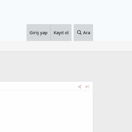
Giriş yap
Kayıt ol
Ara
#1