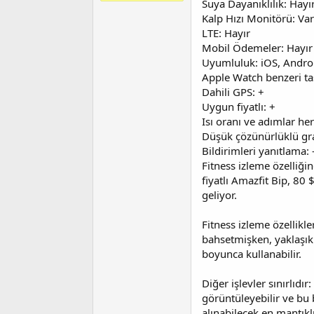
Suya Dayanıklılık: Hayı
t
r
a
i
Kalp Hızı Monitörü: Var
n
h
LTE: Hayır
i
Mobil Ödemeler: Hayır
Uyumluluk: iOS, Andro
Apple Watch benzeri ta
Dahili GPS: +
Uygun fiyatlı: +
Isı oranı ve adımlar he
Düşük çözünürlüklü graf
Bildirimleri yanıtlama: 
Fitness izleme özelliği
fiyatlı Amazfit Bip, 80 
geliyor.
Fitness izleme özellikl
bahsetmişken, yaklaşık 
boyunca kullanabilir.
Diğer işlevler sınırlıdı
görüntüleyebilir ve bu 
alınabilecek en mantık