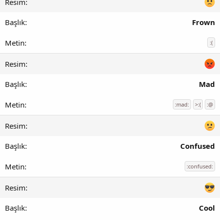
Frown
:(
Mad
:mad:
>:(
:@
Confused
:confused:
Cool