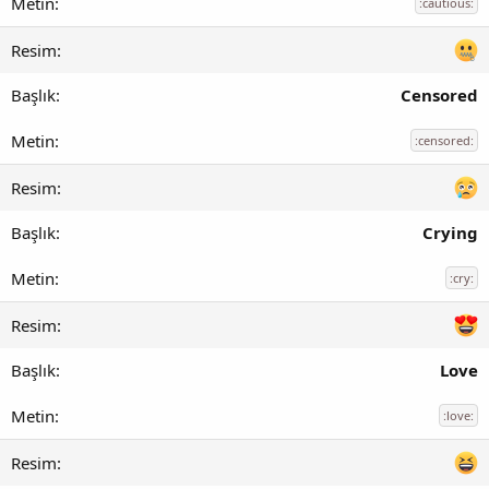
:cautious:
Censored
:censored:
Crying
:cry:
Love
:love: