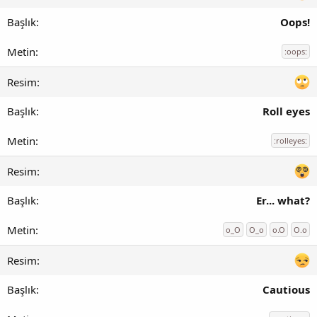
Oops!
:oops:
Roll eyes
:rolleyes:
Er... what?
o_O
O_o
o.O
O.o
Cautious