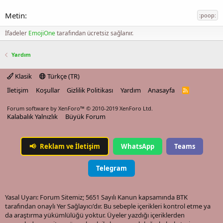
:poop:
İfadeler
EmojiOne
tarafından ücretsiz sağlanır.
Yardım
Klasik
Türkçe (TR)
İletişim
Koşullar
Gizlilik Politikası
Yardım
Anasayfa
R
S
S
Forum software by XenForo™
© 2010-2019 XenForo Ltd.
Kalabalık Yalnızlık
Büyük Forum
📢
Reklam ve İletişim
WhatsApp
Teams
Telegram
Yasal Uyarı: Forum Sitemiz; 5651 Sayılı Kanun kapsamında BTK
tarafından onaylı Yer Sağlayıcı'dır. Bu sebeple içerikleri kontrol etme ya
da araştırma yükümlülüğü yoktur. Üyeler yazdığı içeriklerden