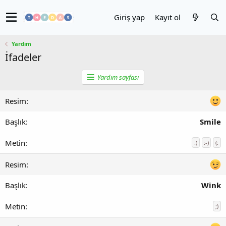
Giriş yap
Kayıt ol
Yardım
İfadeler
Yardım sayfası
Smile
:)
:-)
(:
Wink
;)