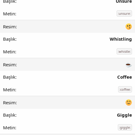
Unsure
:unsure:
Whistling
:whistle:
Coffee
:coffee:
Giggle
:giggle: