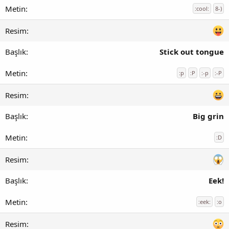
:cool:
8-)
Stick out tongue
:p
:P
:-p
:-P
Big grin
:D
Eek!
:eek:
:o