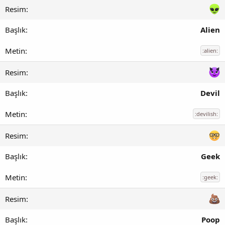
Alien
:alien:
Devil
:devilish:
Geek
:geek:
Poop