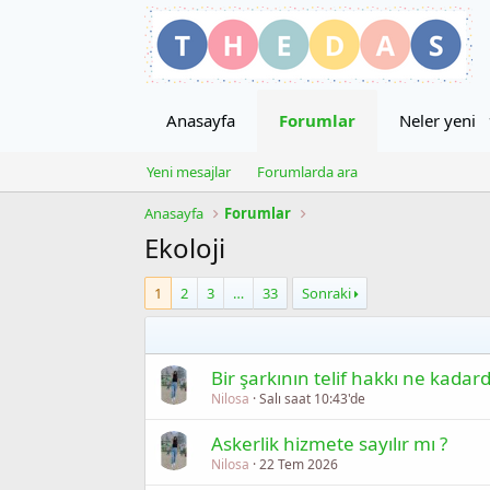
Anasayfa
Forumlar
Neler yeni
Yeni mesajlar
Forumlarda ara
Anasayfa
Forumlar
Ekoloji
1
2
3
…
33
Sonraki
Bir şarkının telif hakkı ne kadard
Nilosa
Salı saat 10:43'de
Askerlik hizmete sayılır mı ?
Nilosa
22 Tem 2026