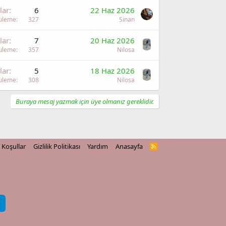
lar
6
22 Haz 2026
üleme
327
Sinan
lar
7
20 Haz 2026
üleme
357
Nilosa
lar
5
18 Haz 2026
üleme
308
Nilosa
Buraya mesaj yazmak için üye olmanız gereklidir.
Koşullar
Gizlilik Politikası
Yardım
Anasayfa
R
S
S