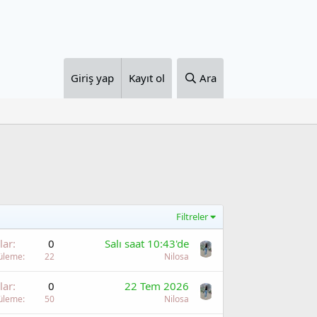
Giriş yap
Kayıt ol
Ara
Filtreler
lar
0
Salı saat 10:43'de
üleme
22
Nilosa
lar
0
22 Tem 2026
üleme
50
Nilosa