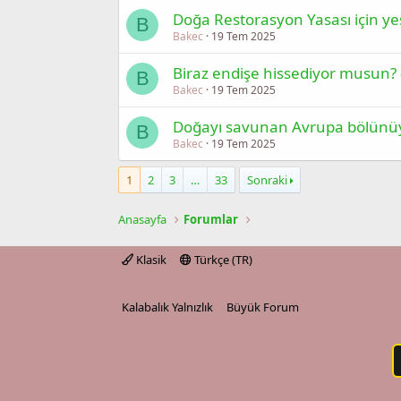
Doğa Restorasyon Yasası için yeş
B
Bakec
19 Tem 2025
Biraz endişe hissediyor musun? –
B
Bakec
19 Tem 2025
Doğayı savunan Avrupa bölünüyo
B
Bakec
19 Tem 2025
1
2
3
…
33
Sonraki
Anasayfa
Forumlar
Klasik
Türkçe (TR)
Kalabalık Yalnızlık
Büyük Forum