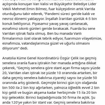
açılışında konuşan Van Valisi ve Büyükşehir Belediye Lider
Vekili Mehmet Emin Bilmez, fuar külçeşidinin artık Van’da
oturduğunu tabir ederek, “Pandemi süreci geride kaldı ve
nevroz dönemi yaklaşıyor. İnşallah İran’dan günlük 4-5 bin
konuk bekliyoruz. Piyasamız yavaş yavaş canlanacak,
esnafımız sıkıntı günleri geride bırakacak. Fuarda bu sene
Van’dan iştirak fazla olmuş. Ben bu manada Vanlı
firmalarımızı özel olarak tebrik ediyor, fuarımızın vilayetimize,
esnafımıza, vatandaşlarımıza güzel ve uğurlu olmasını
diliyorum” dedi.
Anatolia Küme Genel Koordinatörü Özgür Çelik ise geçmiş
senelera oranla fuara iştirakin her manada arttığına dikkat
çekerek, “Geçmiş senelera göre stant açan firma sayısı yüzde
20, Van’dan olan iştirak ise yüzde 10 oranında artarken, bir
daha geçmiş senelera bakılırsa ziyaretçi sayısı ise yüzde 50
oranında artış gösterdi. Geçmişte birinci gün için olağanda
bin 500 ila 2 bin kişi ağırlarken, yalnızca öğledilk evvel 2 bin
kişi geldi ve bugün akşama kadar herbiçimde 15 ila 20 bin
kişi gelecektir. Birinci başladığımızda 50 firma ile açtık. Şu
anda 120’ye yakın bir stant var. Geçmiş senelera bakılırsa