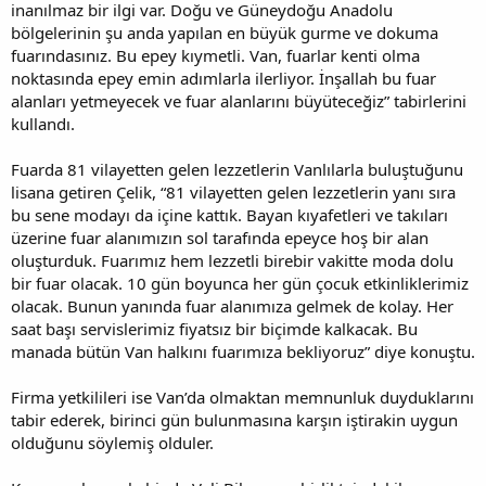
inanılmaz bir ilgi var. Doğu ve Güneydoğu Anadolu
bölgelerinin şu anda yapılan en büyük gurme ve dokuma
fuarındasınız. Bu epey kıymetli. Van, fuarlar kenti olma
noktasında epey emin adımlarla ilerliyor. İnşallah bu fuar
alanları yetmeyecek ve fuar alanlarını büyüteceğiz” tabirlerini
kullandı.
Fuarda 81 vilayetten gelen lezzetlerin Vanlılarla buluştuğunu
lisana getiren Çelik, “81 vilayetten gelen lezzetlerin yanı sıra
bu sene modayı da içine kattık. Bayan kıyafetleri ve takıları
üzerine fuar alanımızın sol tarafında epeyce hoş bir alan
oluşturduk. Fuarımız hem lezzetli birebir vakitte moda dolu
bir fuar olacak. 10 gün boyunca her gün çocuk etkinliklerimiz
olacak. Bunun yanında fuar alanımıza gelmek de kolay. Her
saat başı servislerimiz fiyatsız bir biçimde kalkacak. Bu
manada bütün Van halkını fuarımıza bekliyoruz” diye konuştu.
Firma yetkilileri ise Van’da olmaktan memnunluk duyduklarını
tabir ederek, birinci gün bulunmasına karşın iştirakin uygun
olduğunu söylemiş olduler.