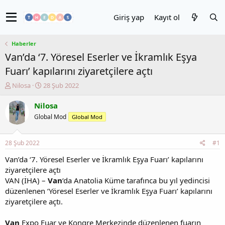
Giriş yap
Kayıt ol
Haberler
Van’da ‘7. Yöresel Eserler ve İkramlık Eşya
Fuarı’ kapılarını ziyaretçilere açtı
K
B
Nilosa
28 Şub 2022
o
a
n
ş
Nilosa
u
l
Global Mod
Global Mod
y
a
u
n
b
g
28 Şub 2022
#1
a
ı
ş
ç
Van’da ‘7. Yöresel Eserler ve İkramlık Eşya Fuarı’ kapılarını
l
t
ziyaretçilere açtı
a
a
VAN (İHA) –
Van
‘da Anatolia Küme tarafınca bu yıl yedincisi
t
r
düzenlenen ‘Yöresel Eserler ve İkramlık Eşya Fuarı’ kapılarını
a
i
ziyaretçilere açtı.
n
h
i
Van
Expo Fuar ve Kongre Merkezinde düzenlenen fuarın