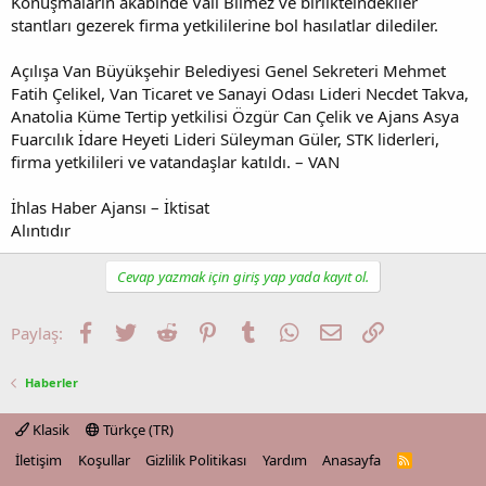
Konuşmaların akabinde Vali Bilmez ve birlikteindekiler
stantları gezerek firma yetkililerine bol hasılatlar dilediler.
Açılışa Van Büyükşehir Belediyesi Genel Sekreteri Mehmet
Fatih Çelikel, Van Ticaret ve Sanayi Odası Lideri Necdet Takva,
Anatolia Küme Tertip yetkilisi Özgür Can Çelik ve Ajans Asya
Fuarcılık İdare Heyeti Lideri Süleyman Güler, STK liderleri,
firma yetkilileri ve vatandaşlar katıldı. – VAN
İhlas Haber Ajansı – İktisat
Alıntıdır
Cevap yazmak için giriş yap yada kayıt ol.
Facebook
Twitter
Reddit
Pinterest
Tumblr
WhatsApp
E-posta
Link
Paylaş:
Haberler
Klasik
Türkçe (TR)
İletişim
Koşullar
Gizlilik Politikası
Yardım
Anasayfa
R
S