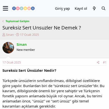
Giriş yap
Kayıt ol
Toplumsal Gelişim
Sureksiz Sert Unsuzler Ne Demek ?
K
B
Sinan
17 Ocak 2025
o
a
n
ş
Sinan
u
l
New member
y
a
u
n
b
g
17 Ocak 2025
#1
a
ı
ş
ç
Sureksiz Sert Ünsüzler Nedir?
l
t
a
a
Türkçede ünsüzlerin sınıflandırılması, dilbilgisel özelliklere
t
r
göre yapılır. Bunlardan biri de “sürekssiz sert ünsüzler”dir. Bu
a
i
kavram, dilbilgisinde önemli bir yere sahiptir ve Türkçenin
n
h
fonetik yapısını anlamada büyük rol oynar. Ancak, bu terimi
i
anlamadan önce, "ünsüz" ve "sert ünsüz" gibi temel
kavramları açıklamak gereklidir.