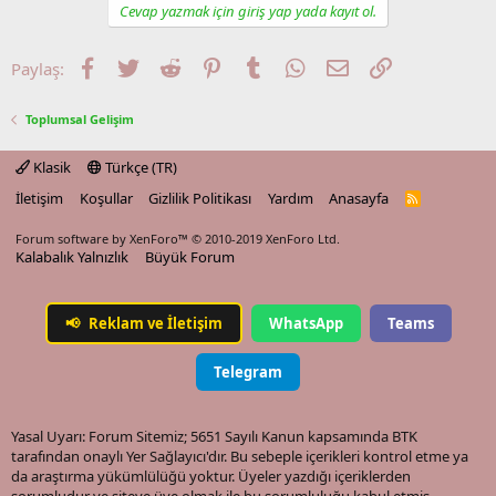
Cevap yazmak için giriş yap yada kayıt ol.
Facebook
Twitter
Reddit
Pinterest
Tumblr
WhatsApp
E-posta
Link
Paylaş:
Toplumsal Gelişim
Klasik
Türkçe (TR)
İletişim
Koşullar
Gizlilik Politikası
Yardım
Anasayfa
R
S
S
Forum software by XenForo™
© 2010-2019 XenForo Ltd.
Kalabalık Yalnızlık
Büyük Forum
📢
Reklam ve İletişim
WhatsApp
Teams
Telegram
Yasal Uyarı: Forum Sitemiz; 5651 Sayılı Kanun kapsamında BTK
tarafından onaylı Yer Sağlayıcı'dır. Bu sebeple içerikleri kontrol etme ya
da araştırma yükümlülüğü yoktur. Üyeler yazdığı içeriklerden