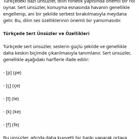
Türkçedeki bazı ünsüzler, dilin fonetik yapısında önemli bir rol
oynar. Sert ünsüzler, konuşma esnasında havanın genellikle
engellenip, ani bir şekilde serbest bırakılmasıyla meydana
gelir. Bu, dilin ses özelliklerinin önemli bir yansımasıdır.
Türkçede Sert Ünsüzler ve Özellikleri
Türkçede sert ünsüzler, seslerin güçlü şekilde ve genellikle
daha keskin biçimde çıkarılmasıyla tanımlanır. Sert ünsüzler,
genellikle aşağıdaki harflerle ifade edilir:
- [p] (pe)
- [ç] (çe)
- [t] (te)
- [k] (ke)
- [f] (fe)
Bu ünsüzler, ağızda daha kuvvetli bir baskı yaparak ortaya