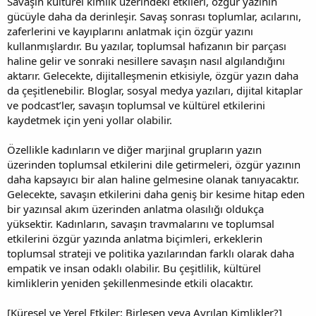
Savaşın kültürel kimlik üzerindeki etkileri, özgür yazının
gücüyle daha da derinleşir. Savaş sonrası toplumlar, acılarını,
zaferlerini ve kayıplarını anlatmak için özgür yazını
kullanmışlardır. Bu yazılar, toplumsal hafızanın bir parçası
haline gelir ve sonraki nesillere savaşın nasıl algılandığını
aktarır. Gelecekte, dijitalleşmenin etkisiyle, özgür yazın daha
da çeşitlenebilir. Bloglar, sosyal medya yazıları, dijital kitaplar
ve podcast’ler, savaşın toplumsal ve kültürel etkilerini
kaydetmek için yeni yollar olabilir.
Özellikle kadınların ve diğer marjinal grupların yazın
üzerinden toplumsal etkilerini dile getirmeleri, özgür yazının
daha kapsayıcı bir alan haline gelmesine olanak tanıyacaktır.
Gelecekte, savaşın etkilerini daha geniş bir kesime hitap eden
bir yazınsal akım üzerinden anlatma olasılığı oldukça
yüksektir. Kadınların, savaşın travmalarını ve toplumsal
etkilerini özgür yazında anlatma biçimleri, erkeklerin
toplumsal strateji ve politika yazılarından farklı olarak daha
empatik ve insan odaklı olabilir. Bu çeşitlilik, kültürel
kimliklerin yeniden şekillenmesinde etkili olacaktır.
[Küresel ve Yerel Etkiler: Birleşen veya Ayrılan Kimlikler?]