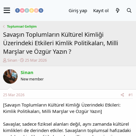
Giriş yap
Kayıt ol
Toplumsal Gelişim
Savaşın Toplumların Kültürel Kimliği
Üzerindeki Etkileri Kimlik Politikaları, Milli
Marşlar ve Özgür Yazın ?
K
B
Sinan
25 Mar 2026
o
a
n
ş
Sinan
u
l
New member
y
a
u
n
b
g
25 Mar 2026
#1
a
ı
ş
ç
[Savaşın Toplumların Kültürel Kimliği Üzerindeki Etkileri:
l
t
Kimlik Politikaları, Milli Marşlar ve Özgür Yazın]
a
a
t
r
Savaşlar, sadece fiziksel alanları değil, aynı zamanda kültürel
a
i
kimlikleri de derinden etkiler. Savaşların toplumsal hafızadaki
n
h