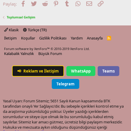
Facebook
Twitter
Reddit
Pinterest
Tumblr
WhatsApp
E-posta
Link
Paylaş:
Toplumsal Gelişim
Klasik
Türkçe (TR)
İletişim
Koşullar
Gizlilik Politikası
Yardım
Anasayfa
R
S
S
Forum software by XenForo™
© 2010-2019 XenForo Ltd.
Kalabalık Yalnızlık
Büyük Forum
📢
Reklam ve İletişim
WhatsApp
Teams
Telegram
Yasal Uyarı: Forum Sitemiz; 5651 Sayılı Kanun kapsamında BTK
tarafından onaylı Yer Sağlayıcı'dır. Bu sebeple içerikleri kontrol etme ya
da araştırma yükümlülüğü yoktur. Üyeler yazdığı içeriklerden
sorumludur ve siteye üye olmak ile bu sorumluluğu kabul etmiş
sayılırlar. Sitemiz kar amacı gütmez, ücretsiz bilgi paylaşım merkezidir.
Hukuka ve mevzuata aykırı olduğunu düşündüğünüz içeriği