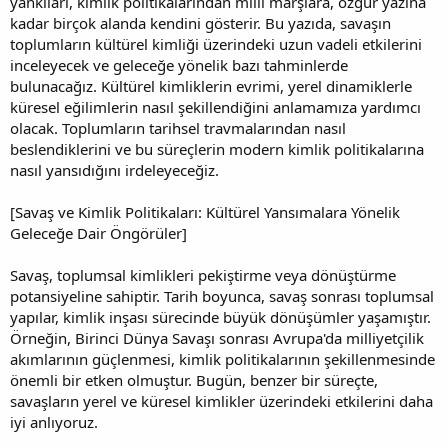
yankıları, kimlik politikalarından milli marşlara, özgür yazına
i
kadar birçok alanda kendini gösterir. Bu yazıda, savaşın
toplumların kültürel kimliği üzerindeki uzun vadeli etkilerini
inceleyecek ve geleceğe yönelik bazı tahminlerde
bulunacağız. Kültürel kimliklerin evrimi, yerel dinamiklerle
küresel eğilimlerin nasıl şekillendiğini anlamamıza yardımcı
olacak. Toplumların tarihsel travmalarından nasıl
beslendiklerini ve bu süreçlerin modern kimlik politikalarına
nasıl yansıdığını irdeleyeceğiz.
[Savaş ve Kimlik Politikaları: Kültürel Yansımalara Yönelik
Geleceğe Dair Öngörüler]
Savaş, toplumsal kimlikleri pekiştirme veya dönüştürme
potansiyeline sahiptir. Tarih boyunca, savaş sonrası toplumsal
yapılar, kimlik inşası sürecinde büyük dönüşümler yaşamıştır.
Örneğin, Birinci Dünya Savaşı sonrası Avrupa'da milliyetçilik
akımlarının güçlenmesi, kimlik politikalarının şekillenmesinde
önemli bir etken olmuştur. Bugün, benzer bir süreçte,
savaşların yerel ve küresel kimlikler üzerindeki etkilerini daha
iyi anlıyoruz.