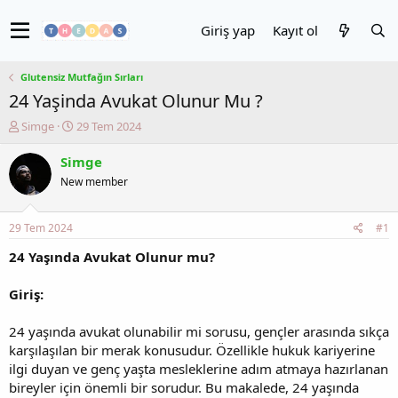
Giriş yap
Kayıt ol
Glutensiz Mutfağın Sırları
24 Yaşinda Avukat Olunur Mu ?
K
B
Simge
29 Tem 2024
o
a
n
ş
Simge
u
l
New member
y
a
u
n
b
g
29 Tem 2024
#1
a
ı
ş
ç
24 Yaşında Avukat Olunur mu?
l
t
a
a
Giriş:
t
r
a
i
24 yaşında avukat olunabilir mi sorusu, gençler arasında sıkça
n
h
karşılaşılan bir merak konusudur. Özellikle hukuk kariyerine
i
ilgi duyan ve genç yaşta mesleklerine adım atmaya hazırlanan
bireyler için önemli bir sorudur. Bu makalede, 24 yaşında