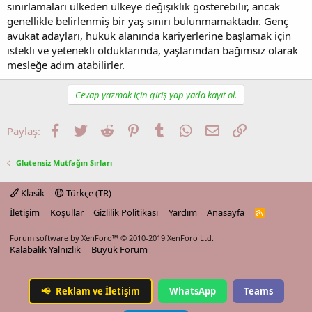
sınırlamaları ülkeden ülkeye değişiklik gösterebilir, ancak
genellikle belirlenmiş bir yaş sınırı bulunmamaktadır. Genç
avukat adayları, hukuk alanında kariyerlerine başlamak için
istekli ve yetenekli olduklarında, yaşlarından bağımsız olarak
mesleğe adım atabilirler.
Cevap yazmak için giriş yap yada kayıt ol.
Facebook
Twitter
Reddit
Pinterest
Tumblr
WhatsApp
E-posta
Link
Paylaş:
Glutensiz Mutfağın Sırları
Klasik
Türkçe (TR)
İletişim
Koşullar
Gizlilik Politikası
Yardım
Anasayfa
R
S
S
Forum software by XenForo™
© 2010-2019 XenForo Ltd.
Kalabalık Yalnızlık
Büyük Forum
📢
Reklam ve İletişim
WhatsApp
Teams